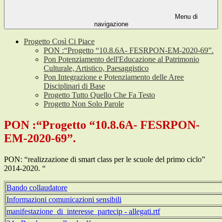
Menu di
navigazione
Progetto Così Ci Piace
PON :“Progetto “10.8.6A- FESRPON-EM-2020-69”.
Pon Potenziamento dell'Educazione al Patrimonio
Culturale, Artistico, Paesaggistico
Pon Integrazione e Potenziamento delle Aree
Disciplinari di Base
Progetto Tutto Quello Che Fa Testo
Progetto Non Solo Parole
PON :“Progetto “10.8.6A- FESRPON-
EM-2020-69”.
PON: “realizzazione di smart class per le scuole del primo ciclo”
2014-2020. “
Bando collaudatore
Informazioni comunicazioni sensibili
manifestazione_di_interesse_partecip - allegati.rtf