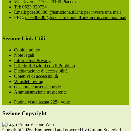
Via Taverna, 110 - 29100 Piacenza
Tel:
0523 320734
Email:
pcee00300l@istruzione.it
Link per inviare una mail
PEC:
pcee00300l@pec.istruzione.it
Link per inviare una mail
Sezione Link Utili
Cookie policy
Note legali
Informativa Privacy
Ufficio Relazioni con il Pubblico
Dichiarazione di accessibilità
Obiettivi di accessibilità
Whistleblowing
Gestione consensi cookie
Amministrazione trasparente
Pagina visualizzata
2254
volte
Sezione Copyright
Copyright 2026 | Engineered and powered by Gruppo Spaggiari