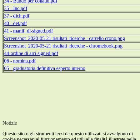
34 - Bando per collaud.pd
f
35 - Inc.pdf
37 - dich.pdf
40 - det.pdf
41 - manif_di-signed.pdf
Screenshot_2020-05-21 risultati_ricerche - carrello crono.png
Screenshot_2020-05-21 risultati_ricerche - chromebook.png
44-ordine di arri-signed.pdf
06 - nomina.pdf
05 - graduatoria definitiva esperto interno
Notizie
Questo sito o gli strumenti terzi da questo utilizzati si avvalgono di
cookie necessari al funzionamento ed utili alle finalità illustrate nella