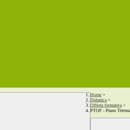
Home
>
Didattica
>
Offerta formativa
>
PTOF - Piano Trienna