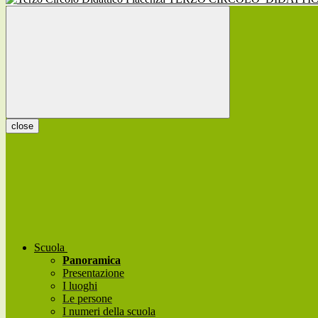
close
Scuola
Panoramica
Presentazione
I luoghi
Le persone
I numeri della scuola