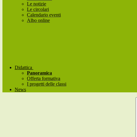
Le notizie
Le circolari
Calendario eventi
Albo online
Didattica
Panoramica
Offerta formativa
I progetti delle classi
News