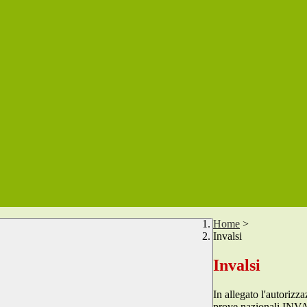
Home
>
Invalsi
Invalsi
In allegato l'autorizz
prove nazionali INVA