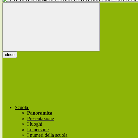
close
Scuola
Panoramica
Presentazione
I luoghi
Le persone
I numeri della scuola