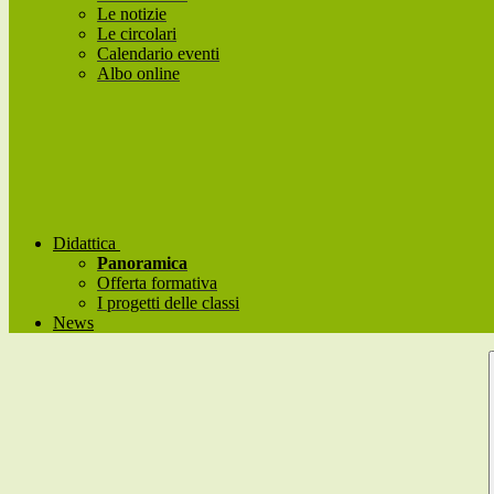
Le notizie
Le circolari
Calendario eventi
Albo online
Didattica
Panoramica
Offerta formativa
I progetti delle classi
News