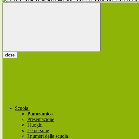
close
Scuola
Panoramica
Presentazione
I luoghi
Le persone
I numeri della scuola