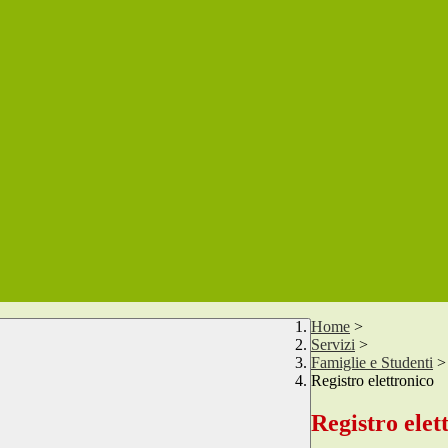
Home
>
Servizi
>
Famiglie e Studenti
>
Registro elettronico
Registro elet