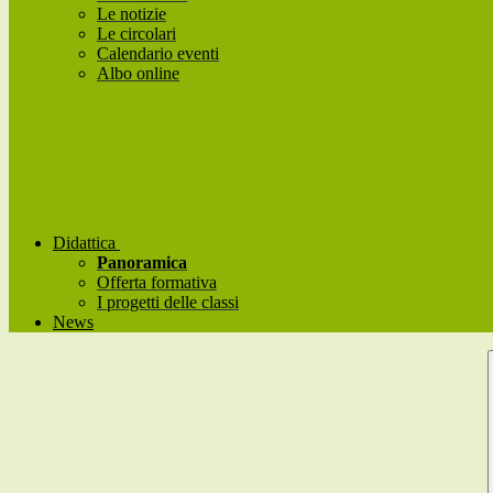
Le notizie
Le circolari
Calendario eventi
Albo online
Didattica
Panoramica
Offerta formativa
I progetti delle classi
News