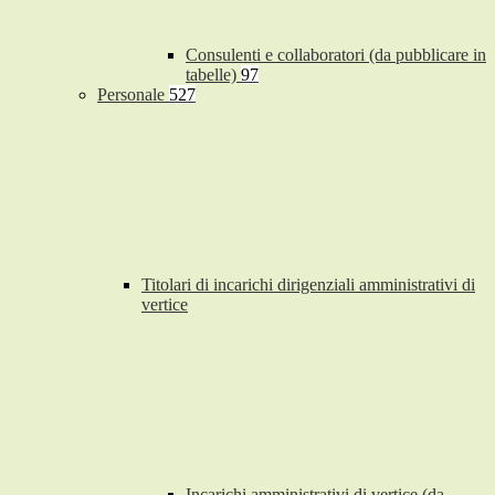
Consulenti e collaboratori (da pubblicare in
tabelle)
97
Personale
527
Titolari di incarichi dirigenziali amministrativi di
vertice
Incarichi amministrativi di vertice (da