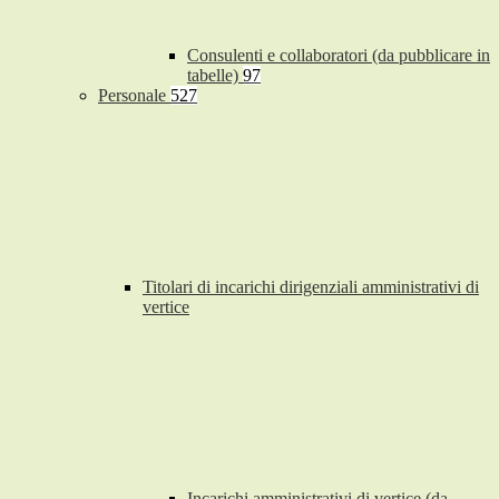
Consulenti e collaboratori (da pubblicare in
tabelle)
97
Personale
527
Titolari di incarichi dirigenziali amministrativi di
vertice
Incarichi amministrativi di vertice (da