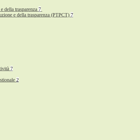
 e della trasparenza
7
rruzione e della trasparenza (PTPCT)
7
tività
7
stionale
2