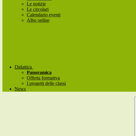
Le notizie
Le circolari
Calendario eventi
Albo online
Didattica
Panoramica
Offerta formativa
I progetti delle classi
News