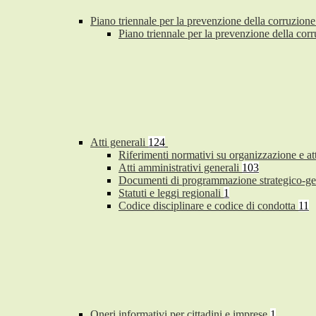
Piano triennale per la prevenzione della corruzione
Piano triennale per la prevenzione della co
Atti generali
124
Riferimenti normativi su organizzazione e at
Atti amministrativi generali
103
Documenti di programmazione strategico-ge
Statuti e leggi regionali
1
Codice disciplinare e codice di condotta
11
Oneri informativi per cittadini e imprese
1