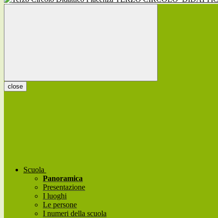
close
Scuola
Panoramica
Presentazione
I luoghi
Le persone
I numeri della scuola