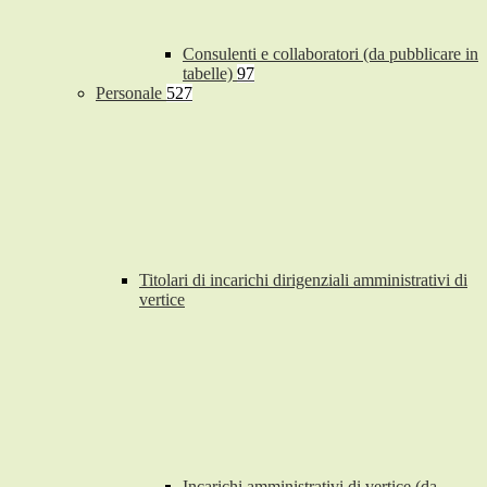
Consulenti e collaboratori (da pubblicare in
tabelle)
97
Personale
527
Titolari di incarichi dirigenziali amministrativi di
vertice
Incarichi amministrativi di vertice (da