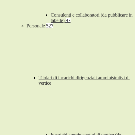
Consulenti e collaboratori (da pubblicare in
tabelle)
97
Personale
527
Titolari di incarichi dirigenziali amministrativi di
vertice
Incarichi amministrativi di vertice (da