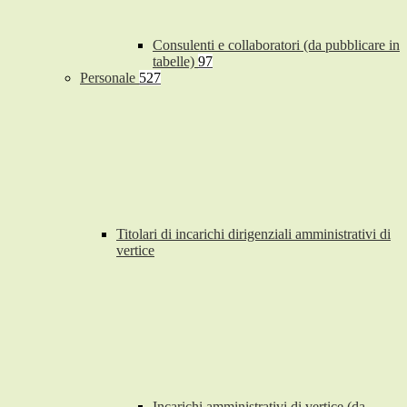
Consulenti e collaboratori (da pubblicare in
tabelle)
97
Personale
527
Titolari di incarichi dirigenziali amministrativi di
vertice
Incarichi amministrativi di vertice (da