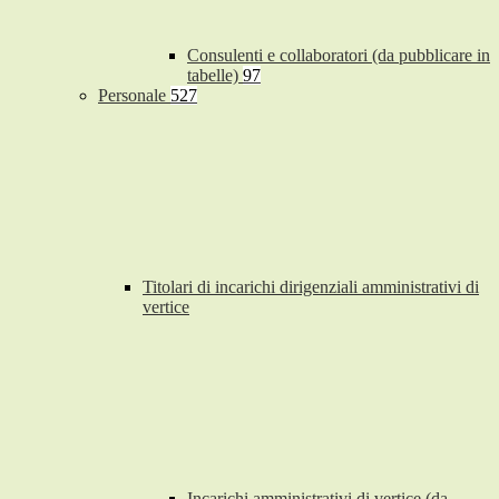
Consulenti e collaboratori (da pubblicare in
tabelle)
97
Personale
527
Titolari di incarichi dirigenziali amministrativi di
vertice
Incarichi amministrativi di vertice (da