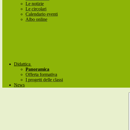
Le notizie
Le circolari
Calendario eventi
Albo online
Didattica
Panoramica
Offerta formativa
I progetti delle classi
News