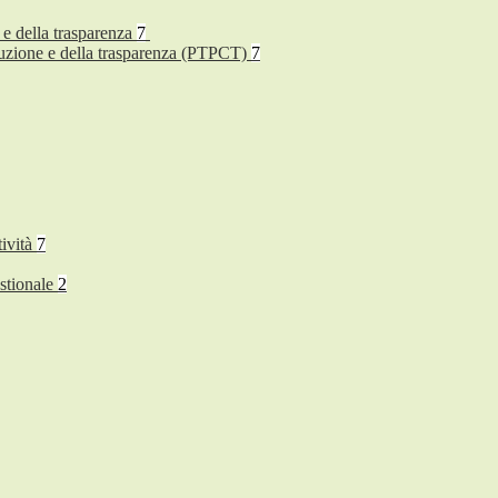
 e della trasparenza
7
rruzione e della trasparenza (PTPCT)
7
tività
7
stionale
2