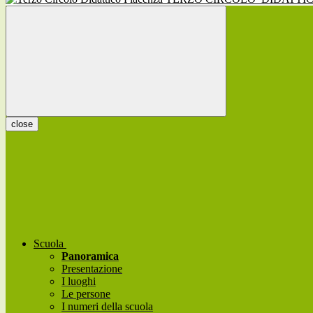
close
Scuola
Panoramica
Presentazione
I luoghi
Le persone
I numeri della scuola