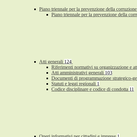
Piano triennale per la prevenzione della corruzione
Piano triennale per la prevenzione della co
Atti generali
124
Riferimenti normativi su organizzazione e at
Atti amministrativi generali
103
Documenti di programmazione strategico-ge
Statuti e leggi regionali
1
Codice disciplinare e codice di condotta
11
Oneri informativi per cittadini e imprese
1