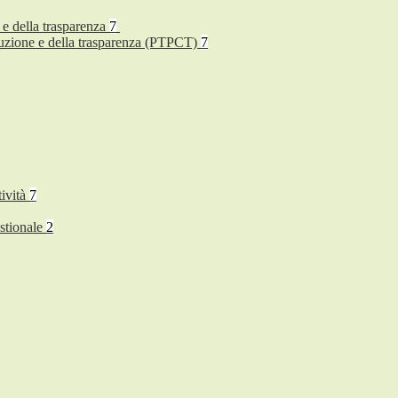
 e della trasparenza
7
rruzione e della trasparenza (PTPCT)
7
tività
7
stionale
2