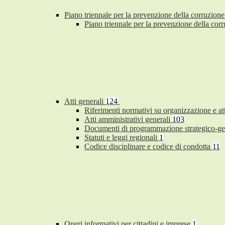
Piano triennale per la prevenzione della corruzione
Piano triennale per la prevenzione della co
Atti generali
124
Riferimenti normativi su organizzazione e at
Atti amministrativi generali
103
Documenti di programmazione strategico-ge
Statuti e leggi regionali
1
Codice disciplinare e codice di condotta
11
Oneri informativi per cittadini e imprese
1