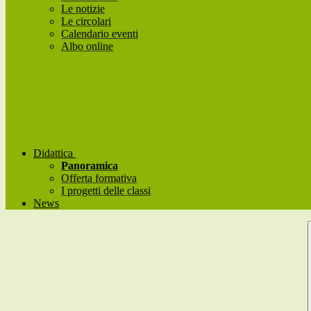
Le notizie
Le circolari
Calendario eventi
Albo online
Didattica
Panoramica
Offerta formativa
I progetti delle classi
News