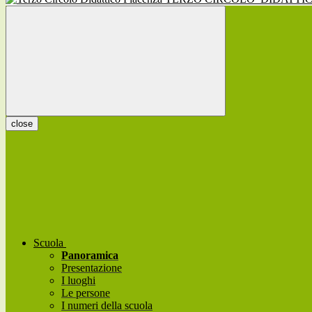
close
Scuola
Panoramica
Presentazione
I luoghi
Le persone
I numeri della scuola