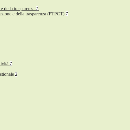
 e della trasparenza
7
rruzione e della trasparenza (PTPCT)
7
tività
7
stionale
2