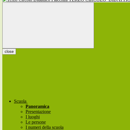
close
Scuola
Panoramica
Presentazione
I luoghi
Le persone
I numeri della scuola