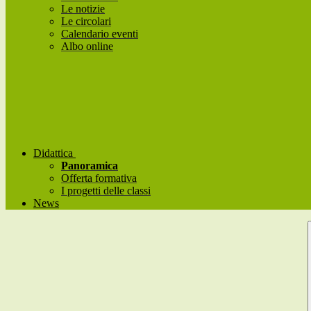
Le notizie
Le circolari
Calendario eventi
Albo online
Didattica
Panoramica
Offerta formativa
I progetti delle classi
News