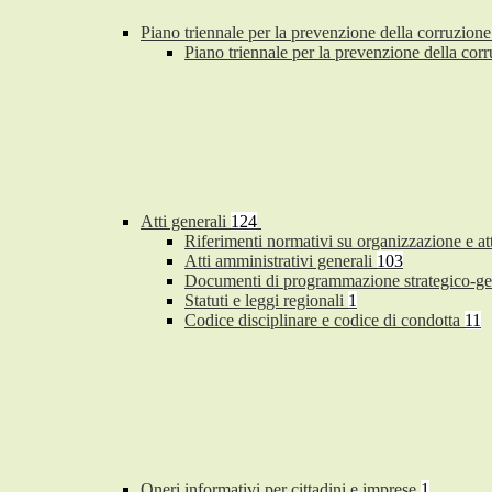
Piano triennale per la prevenzione della corruzione
Piano triennale per la prevenzione della co
Atti generali
124
Riferimenti normativi su organizzazione e at
Atti amministrativi generali
103
Documenti di programmazione strategico-ge
Statuti e leggi regionali
1
Codice disciplinare e codice di condotta
11
Oneri informativi per cittadini e imprese
1