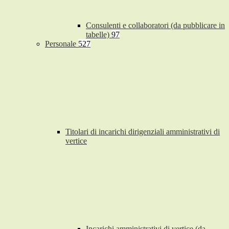
Consulenti e collaboratori (da pubblicare in
tabelle)
97
Personale
527
Titolari di incarichi dirigenziali amministrativi di
vertice
Incarichi amministrativi di vertice (da