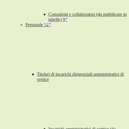
Consulenti e collaboratori (da pubblicare in
tabelle)
97
Personale
527
Titolari di incarichi dirigenziali amministrativi di
vertice
Incarichi amministrativi di vertice (da