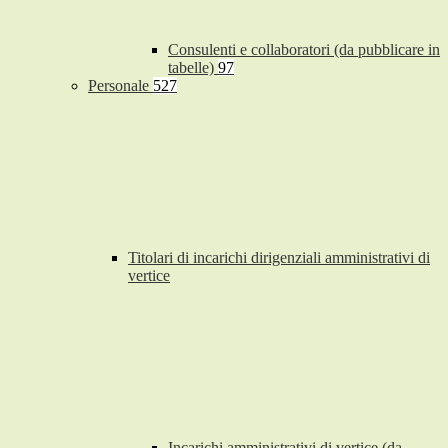
Consulenti e collaboratori (da pubblicare in
tabelle)
97
Personale
527
Titolari di incarichi dirigenziali amministrativi di
vertice
Incarichi amministrativi di vertice (da