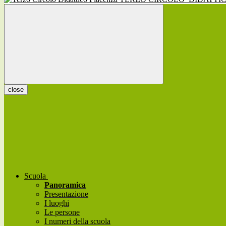
close
Scuola
Panoramica
Presentazione
I luoghi
Le persone
I numeri della scuola