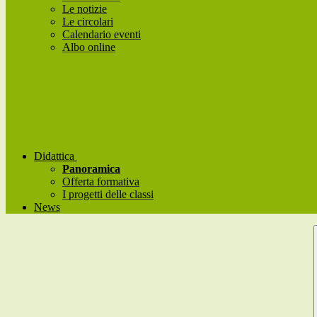
Le notizie
Le circolari
Calendario eventi
Albo online
Didattica
Panoramica
Offerta formativa
I progetti delle classi
News