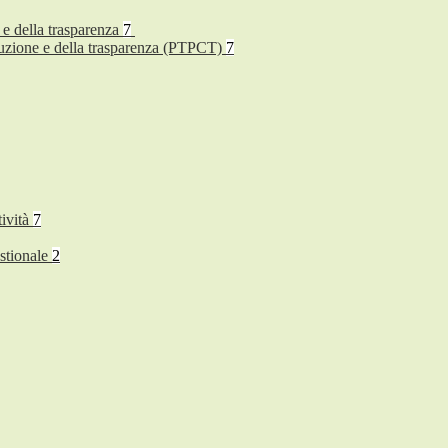
 e della trasparenza
7
rruzione e della trasparenza (PTPCT)
7
tività
7
stionale
2