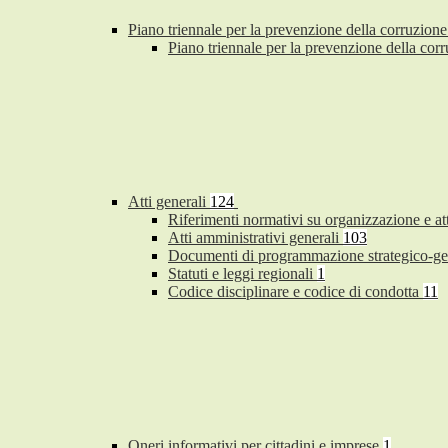
Piano triennale per la prevenzione della corruzione
Piano triennale per la prevenzione della co
Atti generali
124
Riferimenti normativi su organizzazione e at
Atti amministrativi generali
103
Documenti di programmazione strategico-ge
Statuti e leggi regionali
1
Codice disciplinare e codice di condotta
11
Oneri informativi per cittadini e imprese
1