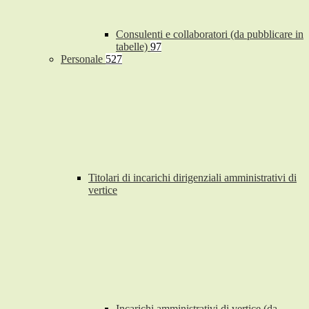
Consulenti e collaboratori (da pubblicare in
tabelle)
97
Personale
527
Titolari di incarichi dirigenziali amministrativi di
vertice
Incarichi amministrativi di vertice (da