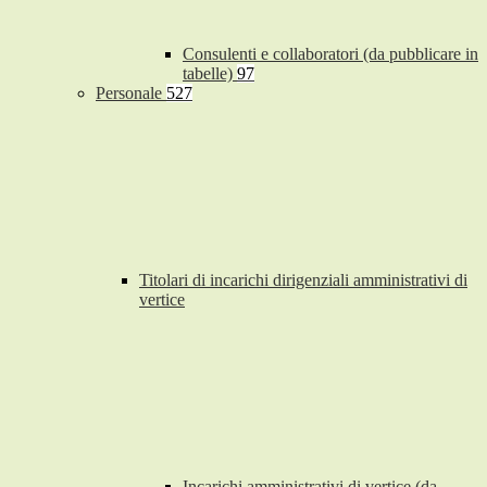
Consulenti e collaboratori (da pubblicare in
tabelle)
97
Personale
527
Titolari di incarichi dirigenziali amministrativi di
vertice
Incarichi amministrativi di vertice (da