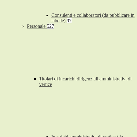
Consulenti e collaboratori (da pubblicare in
tabelle)
97
Personale
527
Titolari di incarichi dirigenziali amministrativi di
vertice
Incarichi amministrativi di vertice (da