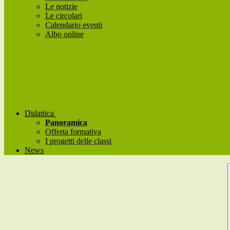
Le notizie
Le circolari
Calendario eventi
Albo online
Didattica
Panoramica
Offerta formativa
I progetti delle classi
News