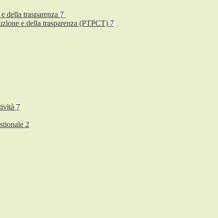
 e della trasparenza
7
rruzione e della trasparenza (PTPCT)
7
tività
7
stionale
2