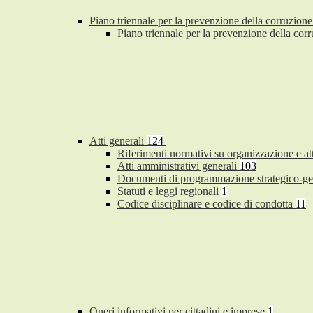
Piano triennale per la prevenzione della corruzione
Piano triennale per la prevenzione della co
Atti generali
124
Riferimenti normativi su organizzazione e at
Atti amministrativi generali
103
Documenti di programmazione strategico-ge
Statuti e leggi regionali
1
Codice disciplinare e codice di condotta
11
Oneri informativi per cittadini e imprese
1