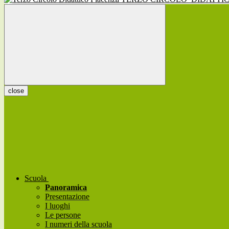
close
Scuola
Panoramica
Presentazione
I luoghi
Le persone
I numeri della scuola