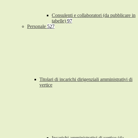
Consulenti e collaboratori (da pubblicare in
tabelle)
97
Personale
527
Titolari di incarichi dirigenziali amministrativi di
vertice
Incarichi amministrativi di vertice (da