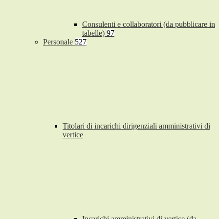
Consulenti e collaboratori (da pubblicare in
tabelle)
97
Personale
527
Titolari di incarichi dirigenziali amministrativi di
vertice
Incarichi amministrativi di vertice (da