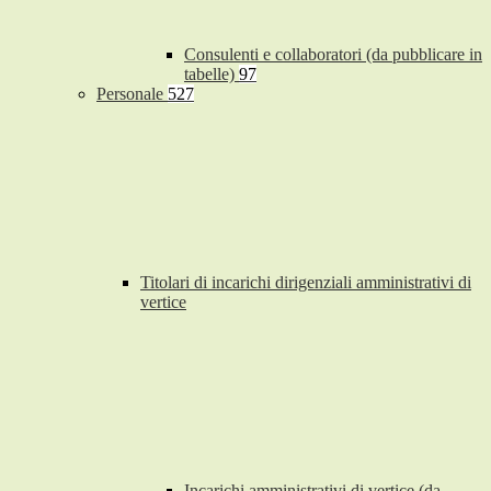
Consulenti e collaboratori (da pubblicare in
tabelle)
97
Personale
527
Titolari di incarichi dirigenziali amministrativi di
vertice
Incarichi amministrativi di vertice (da