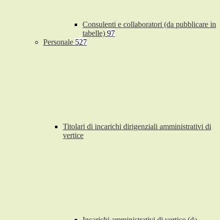
Consulenti e collaboratori (da pubblicare in
tabelle)
97
Personale
527
Titolari di incarichi dirigenziali amministrativi di
vertice
Incarichi amministrativi di vertice (da