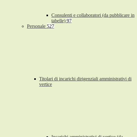
Consulenti e collaboratori (da pubblicare in
tabelle)
97
Personale
527
Titolari di incarichi dirigenziali amministrativi di
vertice
Incarichi amministrativi di vertice (da