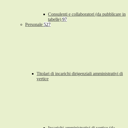
Consulenti e collaboratori (da pubblicare in
tabelle)
97
Personale
527
Titolari di incarichi dirigenziali amministrativi di
vertice
Incarichi amministrativi di vertice (da