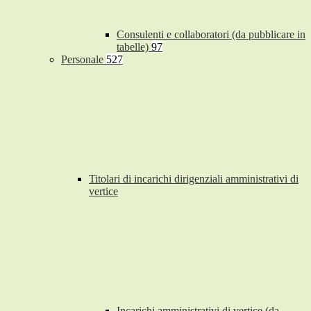
Consulenti e collaboratori (da pubblicare in
tabelle)
97
Personale
527
Titolari di incarichi dirigenziali amministrativi di
vertice
Incarichi amministrativi di vertice (da