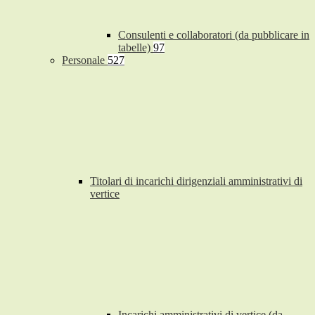
Consulenti e collaboratori (da pubblicare in
tabelle)
97
Personale
527
Titolari di incarichi dirigenziali amministrativi di
vertice
Incarichi amministrativi di vertice (da