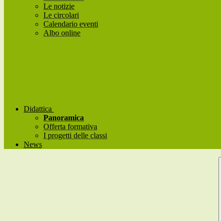
Le notizie
Le circolari
Calendario eventi
Albo online
Didattica
Panoramica
Offerta formativa
I progetti delle classi
News