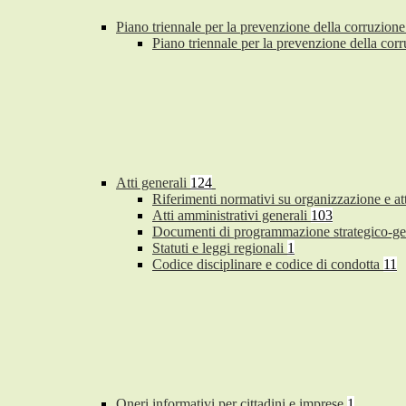
Piano triennale per la prevenzione della corruzione
Piano triennale per la prevenzione della co
Atti generali
124
Riferimenti normativi su organizzazione e at
Atti amministrativi generali
103
Documenti di programmazione strategico-ge
Statuti e leggi regionali
1
Codice disciplinare e codice di condotta
11
Oneri informativi per cittadini e imprese
1