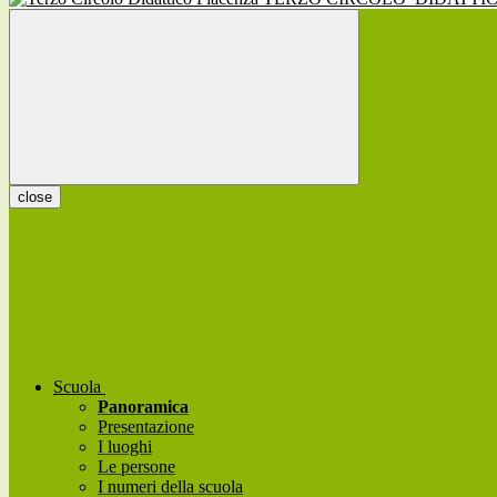
close
Scuola
Panoramica
Presentazione
I luoghi
Le persone
I numeri della scuola