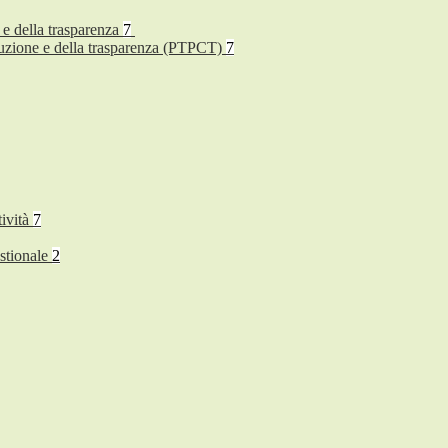
 e della trasparenza
7
rruzione e della trasparenza (PTPCT)
7
tività
7
stionale
2