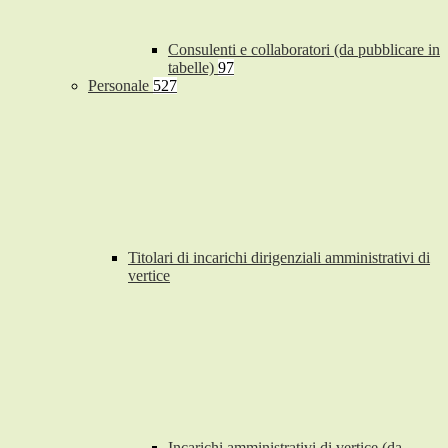
Consulenti e collaboratori (da pubblicare in
tabelle)
97
Personale
527
Titolari di incarichi dirigenziali amministrativi di
vertice
Incarichi amministrativi di vertice (da