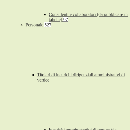
Consulenti e collaboratori (da pubblicare in
tabelle)
97
Personale
527
Titolari di incarichi dirigenziali amministrativi di
vertice
Incarichi amministrativi di vertice (da